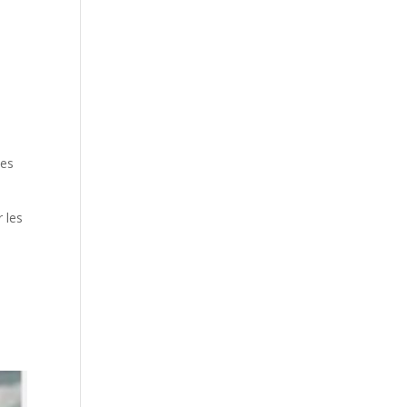
ées
r les