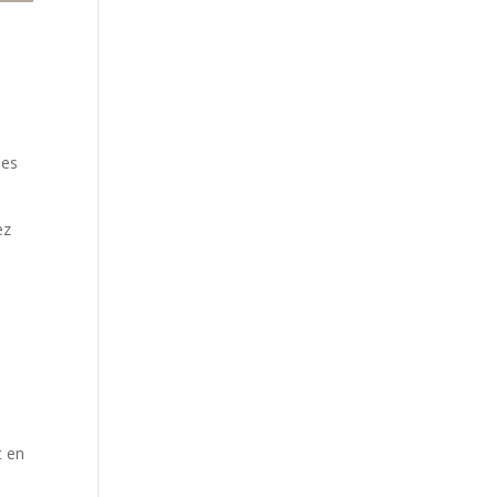
les
ez
t en